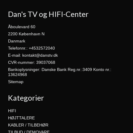
Dan's TV og HIFI-Center
Åboulevard 60
2200 København N
Danmark
Telefonnr.
:
+4532572040
E-mail
:
kontakt@danstv.dk
CVR-nummer
:
39037068
Bankoplysninger
:
Danske Bank Reg.nr.:3409 Konto nr.:
13624968
Sitemap
Kategorier
HIFI
HØJTTALERE
KABLER / TILBEHØR
TILBUD / DEMOVARE