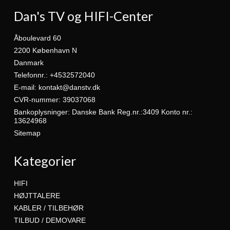
Dan's TV og HIFI-Center
Åboulevard 60
2200 København N
Danmark
Telefonnr.
:
+4532572040
E-mail
:
kontakt@danstv.dk
CVR-nummer
:
39037068
Bankoplysninger
:
Danske Bank Reg.nr.:3409 Konto nr.:
13624968
Sitemap
Kategorier
HIFI
HØJTTALERE
KABLER / TILBEHØR
TILBUD / DEMOVARE