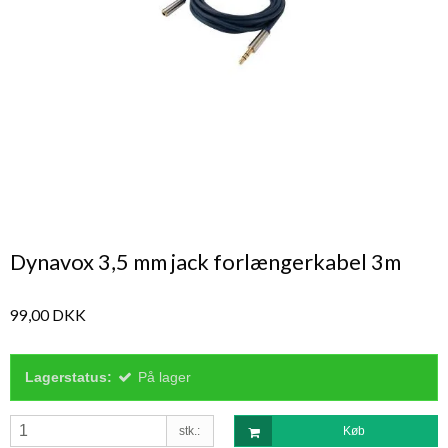
Dynavox 3,5 mm jack forlængerkabel 3m
99,00 DKK
Lagerstatus:
På lager
stk.:
Køb