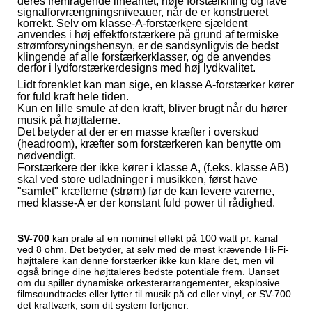
deres fremragende linearitet, høje forstærkning og lave
signalforvrængningsniveauer, når de er konstrueret
korrekt. Selv om klasse-A-forstærkere sjældent
anvendes i høj effektforstærkere på grund af termiske
strømforsyningshensyn, er de sandsynligvis de bedst
klingende af alle forstærkerklasser, og de anvendes
derfor i lydforstærkerdesigns med høj lydkvalitet.
Lidt forenklet kan man sige, en klasse A-forstærker kører
for fuld kraft hele tiden.
Kun en lille smule af den kraft, bliver brugt når du hører
musik på højttalerne.
Det betyder at der er en masse kræfter i overskud
(headroom), kræfter som forstærkeren kan benytte om
nødvendigt.
Forstærkere der ikke kører i klasse A, (f.eks. klasse AB)
skal ved store udladninger i musikken, først have
"samlet" kræfterne (strøm) før de kan levere varerne,
med klasse-A er der konstant fuld power til rådighed.
SV-700
kan prale af en nominel effekt på 100 watt pr. kanal
ved 8 ohm. Det betyder, at selv med de mest krævende Hi-Fi-
højttalere
kan denne forstærker ikke kun klare det, men vil
også bringe dine højttaleres bedste potentiale frem. Uanset
om du spiller dynamiske orkesterarrangementer, eksplosive
filmsoundtracks eller lytter til musik på cd eller vinyl, er SV-700
det kraftværk, som dit system fortjener.