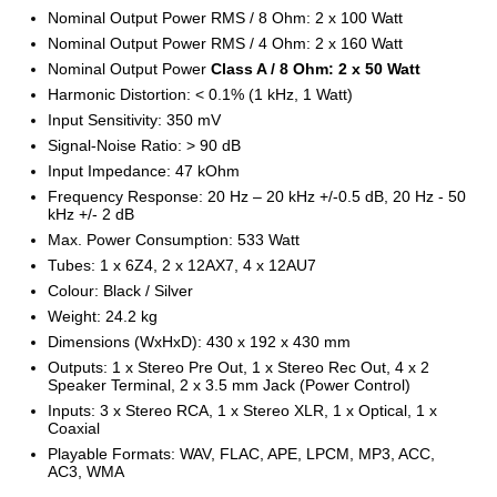
Nominal Output Power RMS / 8 Ohm: 2 x 100 Watt
Nominal Output Power RMS / 4 Ohm: 2 x 160 Watt
Nominal Output Power
Class A / 8 Ohm: 2 x 50 Watt
Harmonic Distortion: < 0.1% (1 kHz, 1 Watt)
Input Sensitivity: 350 mV
Signal-Noise Ratio: > 90 dB
Input Impedance: 47 kOhm
Frequency Response: 20 Hz – 20 kHz +/-0.5 dB, 20 Hz - 50
kHz +/- 2 dB
Max. Power Consumption: 533 Watt
Tubes: 1 x 6Z4, 2 x 12AX7, 4 x 12AU7
Colour: Black / Silver
Weight: 24.2 kg
Dimensions (WxHxD): 430 x 192 x 430 mm
Outputs: 1 x Stereo Pre Out, 1 x Stereo Rec Out, 4 x 2
Speaker Terminal, 2 x 3.5 mm Jack (Power Control)
Inputs: 3 x Stereo RCA, 1 x Stereo XLR, 1 x Optical, 1 x
Coaxial
Playable Formats: WAV, FLAC, APE, LPCM, MP3, ACC,
AC3, WMA