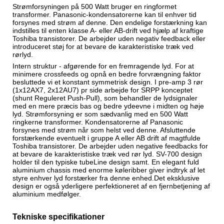
Strømforsyningen på 500 Watt bruger en ringformet
transformer. Panasonic-kondensatorerne kan til enhver tid
forsynes med strøm af denne. Den endelige forstærkning kan
indstilles til enten klasse A- eller AB-drift ved hjælp af kraftige
Toshiba transistorer. De arbejder uden negativ feedback eller
introduceret støj for at bevare de karakteristiske træk ved
rørlyd.
Intern struktur - afgørende for en fremragende lyd. For at
minimere crossfeeds og opnå en bedre forvrængning faktor
besluttede vi
et konstant symmetrisk design. I pre-amp 3 rør
(1x12AX7, 2x12AU7) pr side arbejde for SRPP konceptet
(shunt Reguleret Push-Pull), som behandler de lydsignaler
med en mere præcis bas og bedre ydeevne i midten og høje
lyd. Strømforsyning er som sædvanlig med en 500 Watt
ringkerne transformer. Kondensatorerne af Panasonic
forsynes med strøm når som helst ved denne. Afsluttende
forstærkende eventuelt i gruppe A eller AB drift af magtfulde
Toshiba transistorer. De arbejder uden negative feedbacks for
at bevare de karakteristiske træk ved rør lyd. SV-700 design
holder til den typiske tubeLine design samt. En elegant fuld
aluminium chassis med enorme køleribber giver indtryk af let
styre enhver lyd forstærker fra denne enhed.Det eksklusive
design er også yderligere perfektioneret af en fjernbetjening af
aluminium medfølger.
Tekniske specifikationer